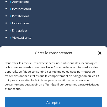
Admissions
International
Plateformes
Innovations
Entreprises
Vie étudiante
Liens utiles
Gérer le consentement
Plaquettes de l'école
Pour offrir les meilleures expériences, nous utilisons des technologies
FAQ
telles que les cookies pour stocker et/ou accéder aux informations des
appareils. Le fait de consentir à ces technologies nous permettra de
Admissions
traiter des données telles que le comportement de navigation ou les ID
Actualités
uniques sur ce site. Le fait de ne pas consentir ou de retirer son
consentement peut avoir un effet négatif sur certaines caractéristiques
et fonctions.
Suivez-nous sur
Accepter