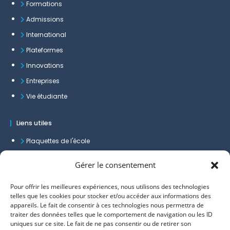
Formations
Admissions
International
Plateformes
Innovations
Entreprises
Vie étudiante
Liens utiles
Plaquettes de l'école
FAQ
Gérer le consentement
Admissions
Pour offrir les meilleures expériences, nous utilisons des technologies
Actualités
telles que les cookies pour stocker et/ou accéder aux informations des
appareils. Le fait de consentir à ces technologies nous permettra de
Suivez-nous sur
traiter des données telles que le comportement de navigation ou les ID
uniques sur ce site. Le fait de ne pas consentir ou de retirer son